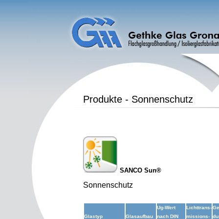
Produkte - Sonnenschutz
SANCO Sun®
Sonnenschutz
Ug-Wert
Lichttrans-
Ge
Glastyp
Glasaufbau
nach DIN
missions-
du