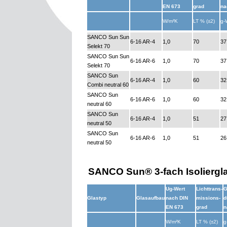
EN 673
grad
na
W/m²K
LT % (±2)
g-
SANCO Sun Sun
6-16 AR-4
1,0
70
37
Selekt 70
SANCO Sun Sun
6-16 AR-6
1,0
70
37
Selekt 70
SANCO Sun
6-16 AR-4
1,0
60
32
Combi neutral 60
SANCO Sun
6-16 AR-6
1,0
60
32
neutral 60
SANCO Sun
6-16 AR-4
1,0
51
27
neutral 50
SANCO Sun
6-16 AR-6
1,0
51
26
neutral 50
SANCO Sun® 3-fach Isoliergl
Ug-Wert
Lichttrans-
G
Glastyp
Glasaufbau
nach DIN
missions-
d
EN 673
grad
n
W/m²K
LT % (±2)
g